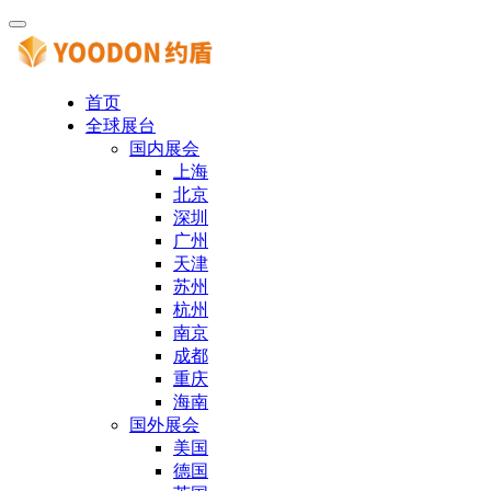
首页
全球展台
国内展会
上海
北京
深圳
广州
天津
苏州
杭州
南京
成都
重庆
海南
国外展会
美国
德国