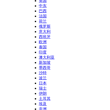
英国
中东
巴西
法国
荷兰
俄罗斯
意大利
西班牙
欧洲
泰国
印度
澳大利亚
新加坡
墨西哥
沙特
波兰
日本
瑞士
伊朗
土耳其
埃及
非洲