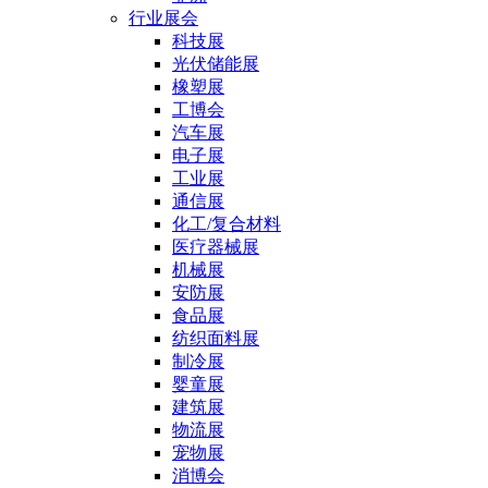
行业展会
科技展
光伏储能展
橡塑展
工博会
汽车展
电子展
工业展
通信展
化工/复合材料
医疗器械展
机械展
安防展
食品展
纺织面料展
制冷展
婴童展
建筑展
物流展
宠物展
消博会