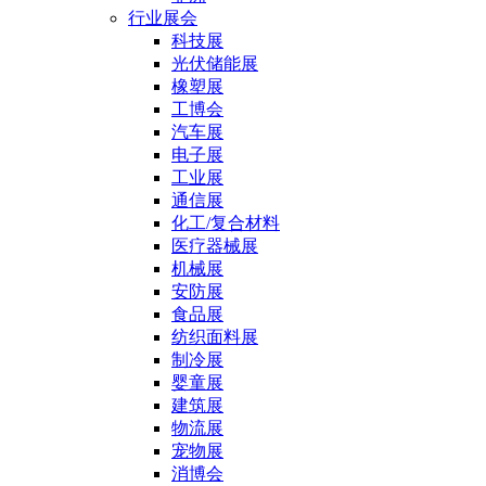
行业展会
科技展
光伏储能展
橡塑展
工博会
汽车展
电子展
工业展
通信展
化工/复合材料
医疗器械展
机械展
安防展
食品展
纺织面料展
制冷展
婴童展
建筑展
物流展
宠物展
消博会