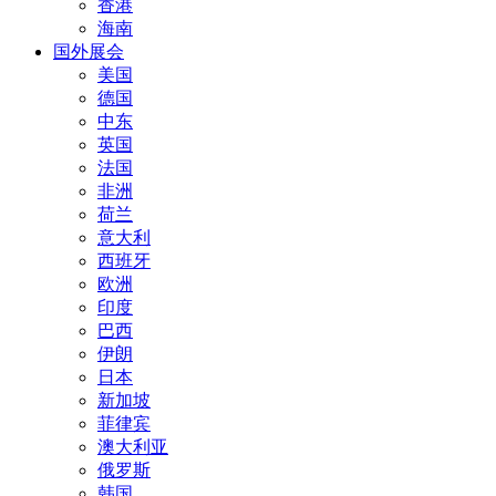
香港
海南
国外展会
美国
德国
中东
英国
法国
非洲
荷兰
意大利
西班牙
欧洲
印度
巴西
伊朗
日本
新加坡
菲律宾
澳大利亚
俄罗斯
韩国