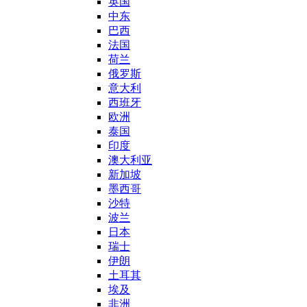
英国
中东
巴西
法国
荷兰
俄罗斯
意大利
西班牙
欧洲
泰国
印度
澳大利亚
新加坡
墨西哥
沙特
波兰
日本
瑞士
伊朗
土耳其
埃及
非洲