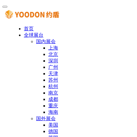
首页
全球展台
国内展会
上海
北京
深圳
广州
天津
苏州
杭州
南京
成都
重庆
海南
国外展会
美国
德国