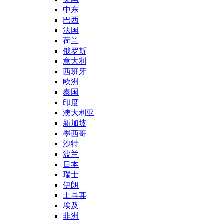
中东
巴西
法国
荷兰
俄罗斯
意大利
西班牙
欧洲
泰国
印度
澳大利亚
新加坡
墨西哥
沙特
波兰
日本
瑞士
伊朗
土耳其
埃及
非洲