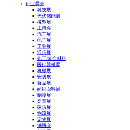
行业展会
科技展
光伏储能展
橡塑展
工博会
汽车展
电子展
工业展
通信展
化工/复合材料
医疗器械展
机械展
安防展
食品展
纺织面料展
制冷展
婴童展
建筑展
物流展
宠物展
消博会