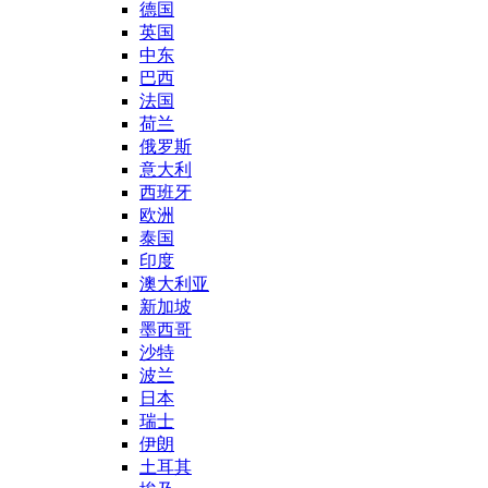
德国
英国
中东
巴西
法国
荷兰
俄罗斯
意大利
西班牙
欧洲
泰国
印度
澳大利亚
新加坡
墨西哥
沙特
波兰
日本
瑞士
伊朗
土耳其