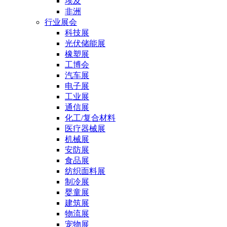
埃及
非洲
行业展会
科技展
光伏储能展
橡塑展
工博会
汽车展
电子展
工业展
通信展
化工/复合材料
医疗器械展
机械展
安防展
食品展
纺织面料展
制冷展
婴童展
建筑展
物流展
宠物展