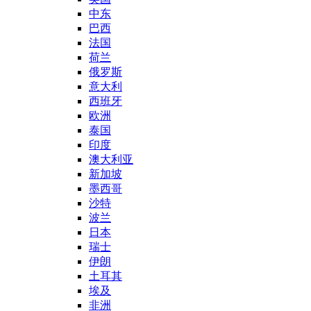
中东
巴西
法国
荷兰
俄罗斯
意大利
西班牙
欧洲
泰国
印度
澳大利亚
新加坡
墨西哥
沙特
波兰
日本
瑞士
伊朗
土耳其
埃及
非洲