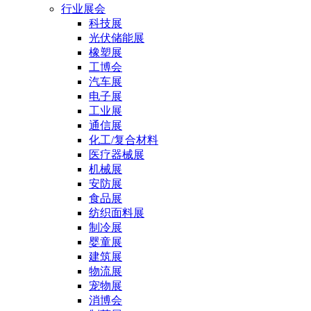
行业展会
科技展
光伏储能展
橡塑展
工博会
汽车展
电子展
工业展
通信展
化工/复合材料
医疗器械展
机械展
安防展
食品展
纺织面料展
制冷展
婴童展
建筑展
物流展
宠物展
消博会