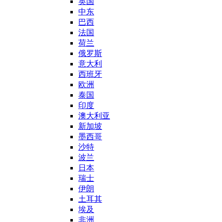
英国
中东
巴西
法国
荷兰
俄罗斯
意大利
西班牙
欧洲
泰国
印度
澳大利亚
新加坡
墨西哥
沙特
波兰
日本
瑞士
伊朗
土耳其
埃及
非洲