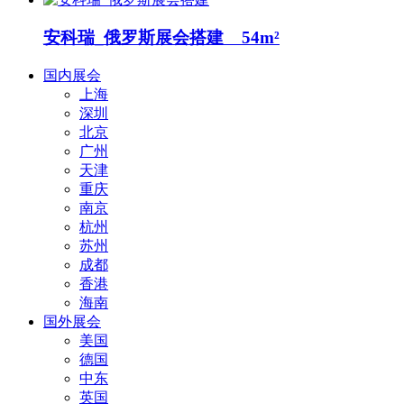
安科瑞_俄罗斯展会搭建 54m²
国内展会
上海
深圳
北京
广州
天津
重庆
南京
杭州
苏州
成都
香港
海南
国外展会
美国
德国
中东
英国