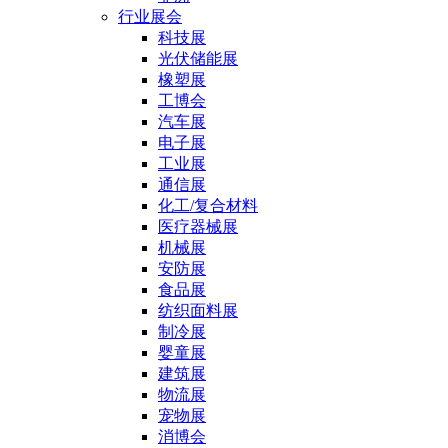
行业展会
科技展
光伏储能展
橡塑展
工博会
汽车展
电子展
工业展
通信展
化工/复合材料
医疗器械展
机械展
安防展
食品展
纺织面料展
制冷展
婴童展
建筑展
物流展
宠物展
消博会