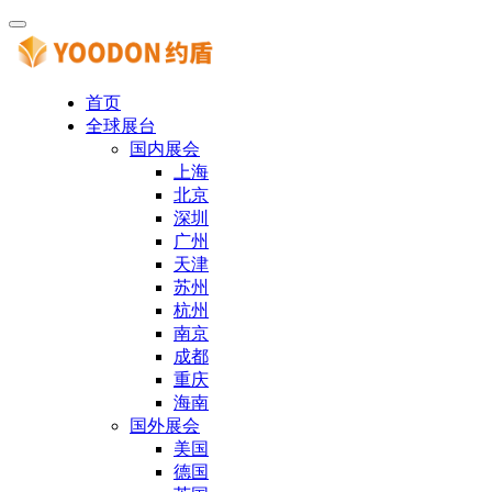
首页
全球展台
国内展会
上海
北京
深圳
广州
天津
苏州
杭州
南京
成都
重庆
海南
国外展会
美国
德国