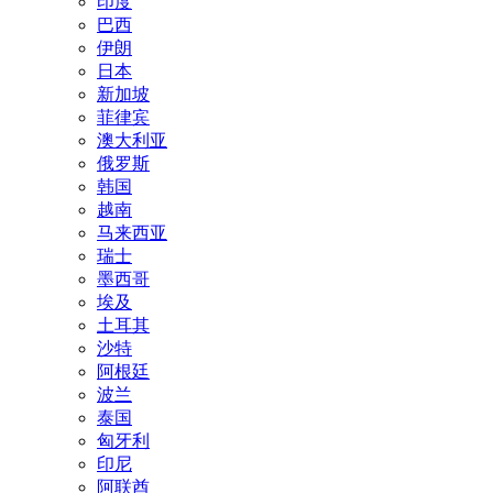
印度
巴西
伊朗
日本
新加坡
菲律宾
澳大利亚
俄罗斯
韩国
越南
马来西亚
瑞士
墨西哥
埃及
土耳其
沙特
阿根廷
波兰
泰国
匈牙利
印尼
阿联酋