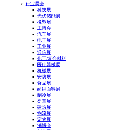
行业展会
科技展
光伏储能展
橡塑展
工博会
汽车展
电子展
工业展
通信展
化工/复合材料
医疗器械展
机械展
安防展
食品展
纺织面料展
制冷展
婴童展
建筑展
物流展
宠物展
消博会