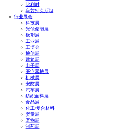
比利时
乌兹别克斯坦
行业展会
科技展
光伏储能展
橡塑展
工业展
工博会
通信展
建筑展
电子展
医疗器械展
机械展
安防展
汽车展
纺织面料展
食品展
化工/复合材料
婴童展
宠物展
制药展