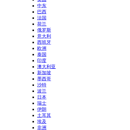
中东
巴西
法国
荷兰
俄罗斯
意大利
西班牙
欧洲
泰国
印度
澳大利亚
新加坡
墨西哥
沙特
波兰
日本
瑞士
伊朗
土耳其
埃及
非洲