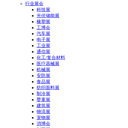
行业展会
科技展
光伏储能展
橡塑展
工博会
汽车展
电子展
工业展
通信展
化工/复合材料
医疗器械展
机械展
安防展
食品展
纺织面料展
制冷展
婴童展
建筑展
物流展
宠物展
消博会