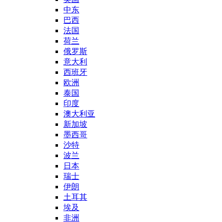
中东
巴西
法国
荷兰
俄罗斯
意大利
西班牙
欧洲
泰国
印度
澳大利亚
新加坡
墨西哥
沙特
波兰
日本
瑞士
伊朗
土耳其
埃及
非洲