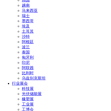
韩国
越南
马来西亚
瑞士
墨西哥
埃及
土耳其
沙特
阿根廷
波兰
泰国
匈牙利
印尼
阿联酋
比利时
乌兹别克斯坦
行业展会
科技展
光伏储能展
橡塑展
工业展
工博会