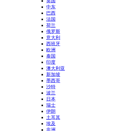
英国
中东
巴西
法国
荷兰
俄罗斯
意大利
西班牙
欧洲
泰国
印度
澳大利亚
新加坡
墨西哥
沙特
波兰
日本
瑞士
伊朗
土耳其
埃及
非洲