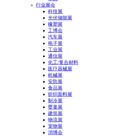
行业展会
科技展
光伏储能展
橡塑展
工博会
汽车展
电子展
工业展
通信展
化工/复合材料
医疗器械展
机械展
安防展
食品展
纺织面料展
制冷展
婴童展
建筑展
物流展
宠物展
消博会