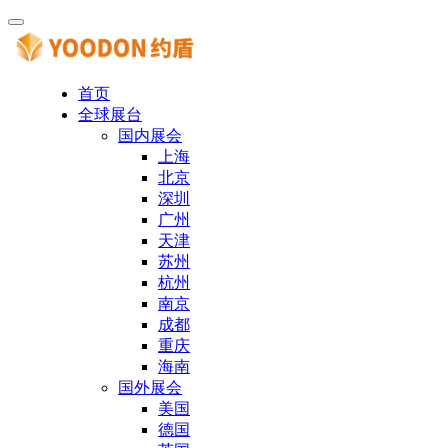
首页
全球展台
国内展会
上海
北京
深圳
广州
天津
苏州
杭州
南京
成都
重庆
海南
国外展会
美国
德国