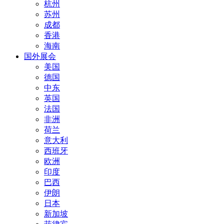
杭州
苏州
成都
香港
海南
国外展会
美国
德国
中东
英国
法国
非洲
荷兰
意大利
西班牙
欧洲
印度
巴西
伊朗
日本
新加坡