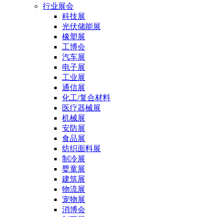
行业展会
科技展
光伏储能展
橡塑展
工博会
汽车展
电子展
工业展
通信展
化工/复合材料
医疗器械展
机械展
安防展
食品展
纺织面料展
制冷展
婴童展
建筑展
物流展
宠物展
消博会