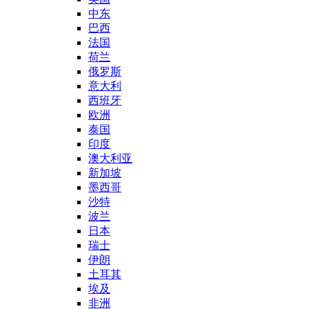
中东
巴西
法国
荷兰
俄罗斯
意大利
西班牙
欧洲
泰国
印度
澳大利亚
新加坡
墨西哥
沙特
波兰
日本
瑞士
伊朗
土耳其
埃及
非洲