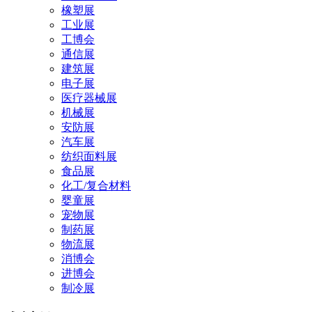
橡塑展
工业展
工博会
通信展
建筑展
电子展
医疗器械展
机械展
安防展
汽车展
纺织面料展
食品展
化工/复合材料
婴童展
宠物展
制药展
物流展
消博会
进博会
制冷展