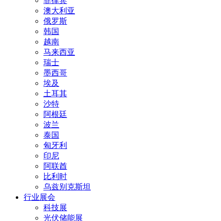
菲律宾
澳大利亚
俄罗斯
韩国
越南
马来西亚
瑞士
墨西哥
埃及
土耳其
沙特
阿根廷
波兰
泰国
匈牙利
印尼
阿联酋
比利时
乌兹别克斯坦
行业展会
科技展
光伏储能展