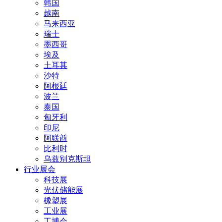
韩国
越南
马来西亚
瑞士
墨西哥
埃及
土耳其
沙特
阿根廷
波兰
泰国
匈牙利
印尼
阿联酋
比利时
乌兹别克斯坦
行业展会
科技展
光伏储能展
橡塑展
工业展
工博会