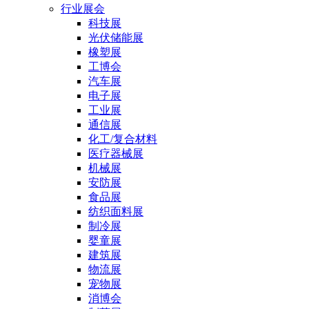
行业展会
科技展
光伏储能展
橡塑展
工博会
汽车展
电子展
工业展
通信展
化工/复合材料
医疗器械展
机械展
安防展
食品展
纺织面料展
制冷展
婴童展
建筑展
物流展
宠物展
消博会