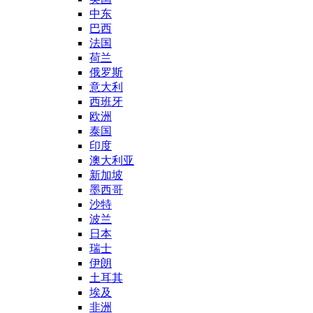
中东
巴西
法国
荷兰
俄罗斯
意大利
西班牙
欧洲
泰国
印度
澳大利亚
新加坡
墨西哥
沙特
波兰
日本
瑞士
伊朗
土耳其
埃及
非洲